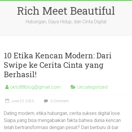
Skip
Rich Meet Beautiful
to
content
Hubungan, Gaya Hidup, dan Cinta Digital
10 Etika Kencan Modern: Dari
Swipe ke Cerita Cinta yang
Berhasil!
okto88blog@gmail.com
Uncategorized
June 25, 2025
0 Comment
Dating modern, etika hubungan, cerita sukses digital love.
Siapa yang bisa mengabaikan fakta bahwa dunia kencan
telah bertransformasi dengan pesat? Dari berburu di bar