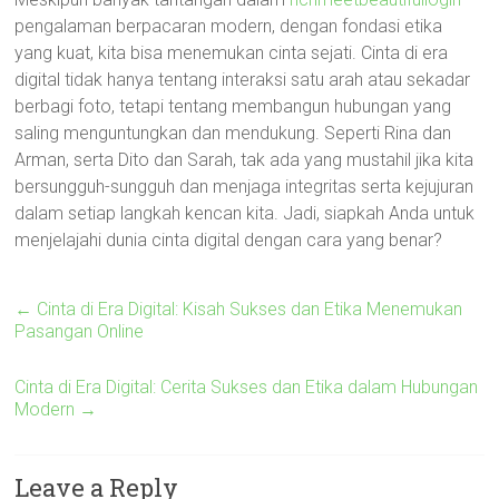
pengalaman berpacaran modern, dengan fondasi etika
yang kuat, kita bisa menemukan cinta sejati. Cinta di era
digital tidak hanya tentang interaksi satu arah atau sekadar
berbagi foto, tetapi tentang membangun hubungan yang
saling menguntungkan dan mendukung. Seperti Rina dan
Arman, serta Dito dan Sarah, tak ada yang mustahil jika kita
bersungguh-sungguh dan menjaga integritas serta kejujuran
dalam setiap langkah kencan kita. Jadi, siapkah Anda untuk
menjelajahi dunia cinta digital dengan cara yang benar?
←
Cinta di Era Digital: Kisah Sukses dan Etika Menemukan
Pasangan Online
Cinta di Era Digital: Cerita Sukses dan Etika dalam Hubungan
Modern
→
Leave a Reply