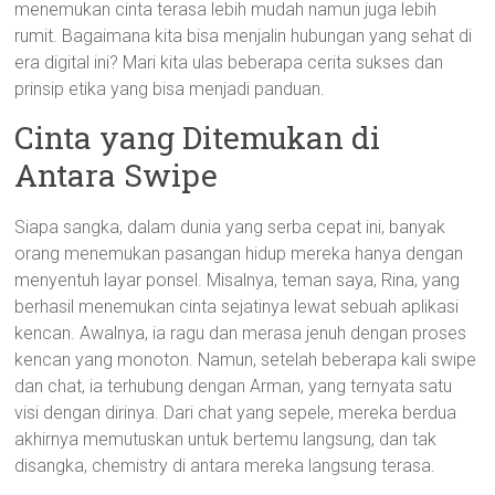
menemukan cinta terasa lebih mudah namun juga lebih
rumit. Bagaimana kita bisa menjalin hubungan yang sehat di
era digital ini? Mari kita ulas beberapa cerita sukses dan
prinsip etika yang bisa menjadi panduan.
Cinta yang Ditemukan di
Antara Swipe
Siapa sangka, dalam dunia yang serba cepat ini, banyak
orang menemukan pasangan hidup mereka hanya dengan
menyentuh layar ponsel. Misalnya, teman saya, Rina, yang
berhasil menemukan cinta sejatinya lewat sebuah aplikasi
kencan. Awalnya, ia ragu dan merasa jenuh dengan proses
kencan yang monoton. Namun, setelah beberapa kali swipe
dan chat, ia terhubung dengan Arman, yang ternyata satu
visi dengan dirinya. Dari chat yang sepele, mereka berdua
akhirnya memutuskan untuk bertemu langsung, dan tak
disangka, chemistry di antara mereka langsung terasa.