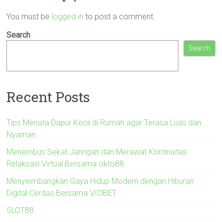
You must be
logged in
to post a comment.
Search
Search
Recent Posts
Tips Menata Dapur Kecil di Rumah agar Terasa Luas dan
Nyaman
Menembus Sekat Jaringan dan Merawat Kontinuitas
Relaksasi Virtual Bersama okto88
Menyeimbangkan Gaya Hidup Modern dengan Hiburan
Digital Cerdas Bersama VIOBET
SLOT88