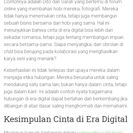
Contohnya adalah Dito dan Sarah yang bertemu di forum
online yang membahas hobi mereka, fotografi. Mereka
tidak hanya menemukan cinta, tetapi juga membangun
sebuah bisnis bersama dari hobi yang sama. Hal ini
menunjukkan bahwa cinta di era digital bisa lebih dari
sekadar romansa, tetapi juga tentang membangun impian
secara bersama-sama. Siapa menyangka, dari obrolan di
chat bisa berujung pada kolaborasi yang menghasilkan
karya seni yang menarik?
Keberhasilan ini tidak terlepas dari upaya mereka dalam
menjaga etika hubungan. Mereka berusaha untuk saling
mendukung satu sama lain, bukan hanya dalam cinta, tetapi
juga dalam karir. Ini adalah contoh nyata bagaimana
hubungan di era digital dapat bertahan dan berkembang jika
dibangun di atas dasar saling menghormati dan memahami.
Kesimpulan Cinta di Era Digital
Meskipun banyak tantangan dalam
richmeetbeautifullogin