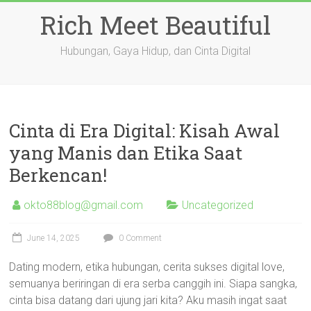
Skip
Rich Meet Beautiful
to
content
Hubungan, Gaya Hidup, dan Cinta Digital
Cinta di Era Digital: Kisah Awal
yang Manis dan Etika Saat
Berkencan!
okto88blog@gmail.com
Uncategorized
June 14, 2025
0 Comment
Dating modern, etika hubungan, cerita sukses digital love,
semuanya beriringan di era serba canggih ini. Siapa sangka,
cinta bisa datang dari ujung jari kita? Aku masih ingat saat