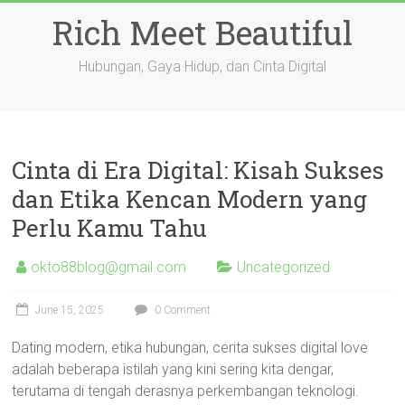
Skip
Rich Meet Beautiful
to
content
Hubungan, Gaya Hidup, dan Cinta Digital
Cinta di Era Digital: Kisah Sukses
dan Etika Kencan Modern yang
Perlu Kamu Tahu
okto88blog@gmail.com
Uncategorized
June 15, 2025
0 Comment
Dating modern, etika hubungan, cerita sukses digital love
adalah beberapa istilah yang kini sering kita dengar,
terutama di tengah derasnya perkembangan teknologi.