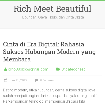
Skip
Rich Meet Beautiful
to
content
Hubungan, Gaya Hidup, dan Cinta Digital
Cinta di Era Digital: Rahasia
Sukses Hubungan Modern yang
Membara
okto88blog@gmail.com
Uncategorized
June 21, 2025
0 Comment
Dating modern, etika hubungan, cerita sukses digital love
sudah menjadi bagian dari kehidupan banyak orang saat ini.
Perkembangan teknologi mempengaruhi cara kita