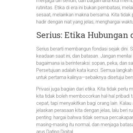
menjaga diri sendiri, dan bagaimana kita me
rutinitas. Etika di era ini bukan pembatasi, m
sesaat, melainkan makna bersama. Kita tidak 
hadir dengan niat yang jelas, menghargai waktu o
Serius: Etika Hubungan 
Serius berarti membangun fondasi sejak dini. Sa
keadaan saat ini, dan batasan. Jangan menilai
bagaimana ia berinteraksi: sopan, peka, dan
Persetujuan adalah kata kunci. Semua langkah
untuk pertama kalinya—sebaiknya disetujui be
Privasi juga bagian dari etika. Kita tidak perlu
kita tidak boleh membocorkan hal-hal pribadi ta
cepat, tapi menyakitkan bagi orang lain. Kalau
jelaskan perasaan kita dengan jelas, lalu beri
penting: hargai bahwa tidak semua percakapa
masing-masing itu normal, dan menjaga batasan 
arus Dating Digital.