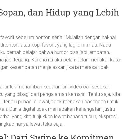
 Sopan, dan Hidup yang Lebih
favorit sebelum nonton serial. Mulailah dengan hal-hal
ditonton, atau kopi favorit yang lagi dinikmati. Nada
u pernah belajar bahwa humor bisa jadi jembatan,
a jadi tegang. Karena itu aku pelan-pelan menakar kata-
ngan kesempatan menjelaskan jika ia merasa tidak
sual untuk menambah kedalaman: video call sesekali,
u yang dibagi dari pengalaman kemarin. Tentu saja, kita
 terlalu pribadi di awal, tidak menekan pasangan untuk
an. Dunia digital tidak meniadakan kehangatan; justru
erbal yang kita tunjukkan lewat bahasa tubuh, ekspresi,
angkap hanya lewat teks saja.
tal: Dari Swipe ke Komitmen