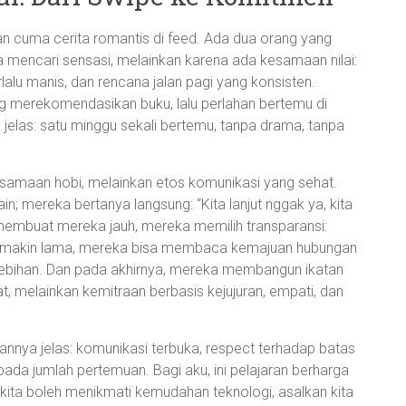
kan cuma cerita romantis di feed. Ada dua orang yang
a mencari sensasi, melainkan karena ada kesamaan nilai:
lalu manis, dan rencana jalan pagi yang konsisten.
g merekomendasikan buku, lalu perlahan bertemu di
elas: satu minggu sekali bertemu, tanpa drama, tanpa
amaan hobi, melainkan etos komunikasi yang sehat.
; mereka bertanya langsung: “Kita lanjut nggak ya, kita
membuat mereka jauh, mereka memilih transparansi:
 Semakin lama, mereka bisa membaca kemajuan hubungan
ebihan. Dan pada akhirnya, mereka membangun ikatan
, melainkan kemitraan berbasis kejujuran, empati, dan
esannya jelas: komunikasi terbuka, respect terhadap batas
ripada jumlah pertemuan. Bagi aku, ini pelajaran berharga
 kita boleh menikmati kemudahan teknologi, asalkan kita