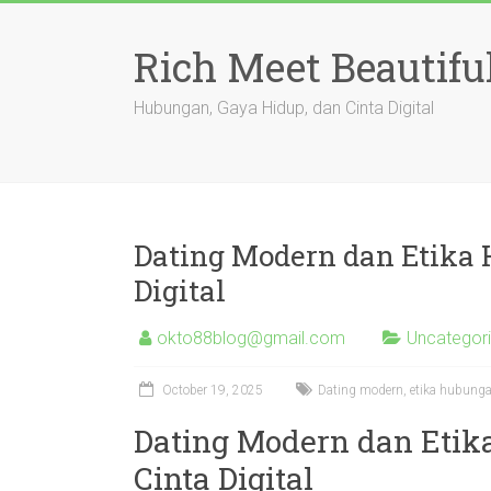
Skip
to
Rich Meet Beautifu
content
Hubungan, Gaya Hidup, dan Cinta Digital
Dating Modern dan Etika 
Digital
okto88blog@gmail.com
Uncategor
October 19, 2025
Dating modern, etika hubungan
Dating Modern dan Etik
Cinta Digital