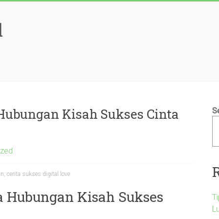
l
Hubungan Kisah Sukses Cinta
S
ized
, cerita sukses digital love
a Hubungan Kisah Sukses
T
L