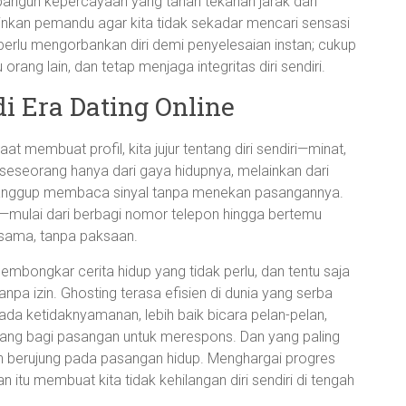
mbangun kepercayaan yang tahan tekanan jarak dan
elainkan pemandu agar kita tidak sekadar mencari sensasi
perlu mengorbankan diri demi penyelesaian instan; cukup
rang lain, dan tetap menjaga integritas diri sendiri.
di Era Dating Online
at membuat profil, kita jujur tentang diri sendiri—minat,
 seseorang hanya dari gaya hidupnya, melainkan dari
 sanggup membaca sinyal tanpa menekan pasangannya.
—mulai dari berbagi nomor telepon hingga bertemu
rsama, tanpa paksaan.
 membongkar cerita hidup yang tidak perlu, dan tentu saja
npa izin. Ghosting terasa efisien di dunia yang serba
 ada ketidaknyamanan, lebih baik bicara pelan-pelan,
 ruang bagi pasangan untuk merespons. Dan yang paling
n berujung pada pasangan hidup. Menghargai progres
itu membuat kita tidak kehilangan diri sendiri di tengah