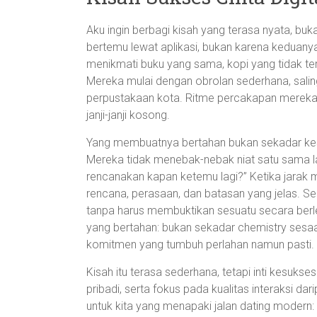
Aku ingin berbagi kisah yang terasa nyata, bu
bertemu lewat aplikasi, bukan karena keduany
menikmati buku yang sama, kopi yang tidak ter
Mereka mulai dengan obrolan sederhana, salin
perpustakaan kota. Ritme percakapan mereka j
janji-janji kosong.
Yang membuatnya bertahan bukan sekadar kes
Mereka tidak menebak-nebak niat satu sama lain
rencanakan kapan ketemu lagi?” Ketika jarak 
rencana, perasaan, dan batasan yang jelas.
tanpa harus membuktikan sesuatu secara berl
yang bertahan: bukan sekadar chemistry sesaat
komitmen yang tumbuh perlahan namun pasti.
Kisah itu terasa sederhana, tetapi inti kesuks
pribadi, serta fokus pada kualitas interaksi da
untuk kita yang menapaki jalan dating modern: