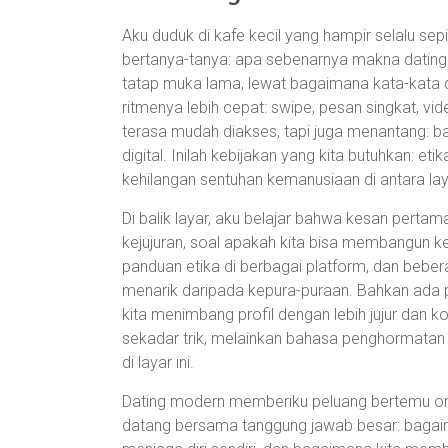
Aku duduk di kafe kecil yang hampir selalu sep
bertanya-tanya: apa sebenarnya makna dating m
tatap muka lama, lewat bagaimana kata-kata d
ritmenya lebih cepat: swipe, pesan singkat, vid
terasa mudah diakses, tapi juga menantang: b
digital. Inilah kebijakan yang kita butuhkan: 
kehilangan sentuhan kemanusiaan di antara la
Di balik layar, aku belajar bahwa kesan pertam
kejujuran, soal apakah kita bisa membangun
panduan etika di berbagai platform, dan bebe
menarik daripada kepura-puraan. Bahkan ada 
kita menimbang profil dengan lebih jujur dan k
sekadar trik, melainkan bahasa penghormatan 
di layar ini.
Dating modern memberiku peluang bertemu oran
datang bersama tanggung jawab besar: bagaim