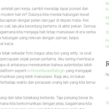
M
i setelah jam kerja, sambil menatap layar ponsel dan
K
odern hari ini? Dulunya kita menilai hubungan lewat
M
iucapkan dengan pelan dan jujur di depan mata. Kini
H
eo call, lalu jika beruntung bertemu di akhir pekan. Semua
agaimana kita menjaga hati tetap manusiawi di era serba
S
etika hubungan yang relevan dengan zaman, tanpa
P
yar kaca.
Hi
a tidak sekadar foto bagus atau bio yang witty. Ia soal
 kepercayaan sejak pesan pertama. Aku sering membaca
rapa di antaranya menekankan bahwa autentisitas lebih
platform seperti
richmeetbeautifullogin
yang mengajak
N
omunikasi yang lebih manusiawi. Bagi aku, ini bukan
terhadap waktu dan perasaan orang lain yang kita temui
F
g dari latar belakang berbeda. Tapi peluang besar itu
S
ana kita berkomunikasi dengan jelas, bagaimana kita