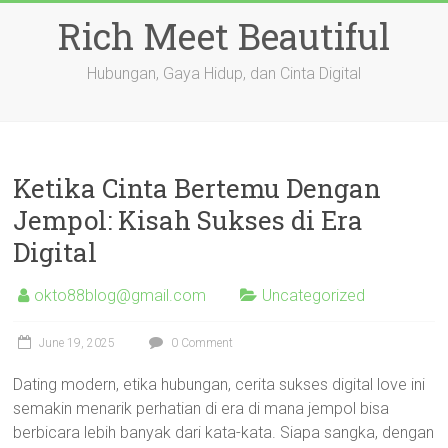
Skip
Rich Meet Beautiful
to
content
Hubungan, Gaya Hidup, dan Cinta Digital
Ketika Cinta Bertemu Dengan
Jempol: Kisah Sukses di Era
Digital
okto88blog@gmail.com
Uncategorized
June 19, 2025
0 Comment
Dating modern, etika hubungan, cerita sukses digital love ini
semakin menarik perhatian di era di mana jempol bisa
berbicara lebih banyak dari kata-kata. Siapa sangka, dengan