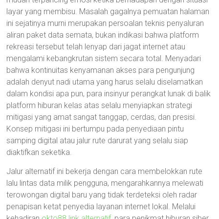
layar yang membisu. Masalah gagalnya pemuatan halaman
ini sejatinya murni merupakan persoalan teknis penyaluran
aliran paket data semata, bukan indikasi bahwa platform
rekreasi tersebut telah lenyap dari jagat internet atau
mengalami kebangkrutan sistem secara total. Menyadari
bahwa kontinuitas kenyamanan akses para pengunjung
adalah denyut nadi utama yang harus selalu diselamatkan
dalam kondisi apa pun, para insinyur perangkat lunak di balik
platform hiburan kelas atas selalu menyiapkan strategi
mitigasi yang amat sangat tanggap, cerdas, dan presisi.
Konsep mitigasi ini bertumpu pada penyediaan pintu
samping digital atau jalur rute darurat yang selalu siap
diaktifkan seketika.
Jalur alternatif ini bekerja dengan cara membelokkan rute
lalu lintas data milik pengguna, mengarahkannya melewati
terowongan digital baru yang tidak terdeteksi oleh radar
penapisan ketat penyedia layanan internet lokal. Melalui
kehadiran
okto88 link alternatif
, para penikmat hiburan siber