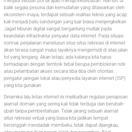
menjadi sebuah portal ajaib menuju kebebasan. Namun, di
balik segala pesona dan kemudahan yang ditawarkan oleh
ekosistem maya, terdapat sebuah realitas teknis yang acap
kali menjadi batu sandungan yang luar biasa menjengkelkan.
Jagat hiburan digital sangat bergantung mutlak pada
keandalan infrastruktur penyalur data internet. Pada situasi
normal, perjalanan menelusuri situs-situs rekreasi di internet
akan terasa sangat mulus layaknya mengemudi di atas jalan
tol yang lengang. Akan tetapi, ada kalanya kita harus
berhadapan dengan tembok tebal berupa pemblokiran rute
atau pelambatan akses secara tiba-tiba oleh otoritas
pengatur jaringan lokal atau penyedia layanan internet (ISP)
yang kita gunakan.
Dinamika lalu lintas internet ini melibatkan regulasi penapisan
alamat domain yang sering kali tidak terduga dan berubah-
ubah tanpa pemberitahuan. Tidak jarang sebuah alamat
situs rekreasi virtual yang biasa kita jadikan tempat
bersinggah mendadak membeku, tidak dapat dijangkau,