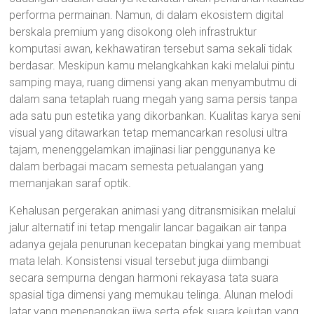
performa permainan. Namun, di dalam ekosistem digital
berskala premium yang disokong oleh infrastruktur
komputasi awan, kekhawatiran tersebut sama sekali tidak
berdasar. Meskipun kamu melangkahkan kaki melalui pintu
samping maya, ruang dimensi yang akan menyambutmu di
dalam sana tetaplah ruang megah yang sama persis tanpa
ada satu pun estetika yang dikorbankan. Kualitas karya seni
visual yang ditawarkan tetap memancarkan resolusi ultra
tajam, menenggelamkan imajinasi liar penggunanya ke
dalam berbagai macam semesta petualangan yang
memanjakan saraf optik.
Kehalusan pergerakan animasi yang ditransmisikan melalui
jalur alternatif ini tetap mengalir lancar bagaikan air tanpa
adanya gejala penurunan kecepatan bingkai yang membuat
mata lelah. Konsistensi visual tersebut juga diimbangi
secara sempurna dengan harmoni rekayasa tata suara
spasial tiga dimensi yang memukau telinga. Alunan melodi
latar yang menenangkan jiwa serta efek suara kejutan yang