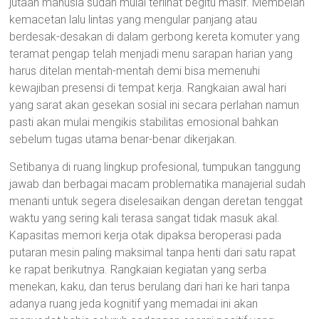
jutaan manusia sudah mulai terlihat begitu masif. Membelah
kemacetan lalu lintas yang mengular panjang atau
berdesak-desakan di dalam gerbong kereta komuter yang
teramat pengap telah menjadi menu sarapan harian yang
harus ditelan mentah-mentah demi bisa memenuhi
kewajiban presensi di tempat kerja. Rangkaian awal hari
yang sarat akan gesekan sosial ini secara perlahan namun
pasti akan mulai mengikis stabilitas emosional bahkan
sebelum tugas utama benar-benar dikerjakan.
Setibanya di ruang lingkup profesional, tumpukan tanggung
jawab dan berbagai macam problematika manajerial sudah
menanti untuk segera diselesaikan dengan deretan tenggat
waktu yang sering kali terasa sangat tidak masuk akal.
Kapasitas memori kerja otak dipaksa beroperasi pada
putaran mesin paling maksimal tanpa henti dari satu rapat
ke rapat berikutnya. Rangkaian kegiatan yang serba
menekan, kaku, dan terus berulang dari hari ke hari tanpa
adanya ruang jeda kognitif yang memadai ini akan