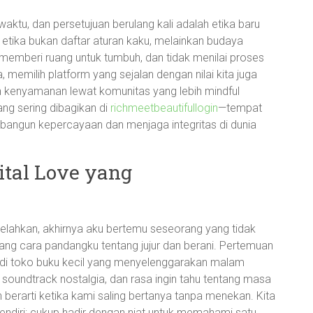
aktu, dan persetujuan berulang kali adalah etika baru
 etika bukan daftar aturan kaku, melainkan budaya
 memberi ruang untuk tumbuh, dan tidak menilai proses
a, memilih platform yang sejalan dengan nilai kita juga
 kenyamanan lewat komunitas yang lebih mindful
ng sering dibagikan di
richmeetbeautifullogin
—tempat
ngun kepercayaan dan menjaga integritas di dunia
ital Love yang
elahkan, akhirnya aku bertemu seseorang yang tidak
ang cara pandangku tentang jujur dan berani. Pertemuan
 di toko buku kecil yang menyelenggarakan malam
it, soundtrack nostalgia, dan rasa ingin tahu tentang masa
berarti ketika kami saling bertanya tanpa menekan. Kita
 sendiri; cukup hadir dengan niat untuk memahami satu