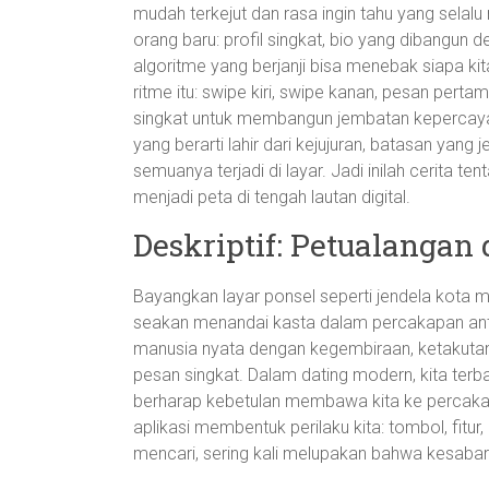
mudah terkejut dan rasa ingin tahu yang sela
orang baru: profil singkat, bio yang dibangun den
algoritme yang berjanji bisa menebak siapa kita
ritme itu: swipe kiri, swipe kanan, pesan per
singkat untuk membangun jembatan kepercaya
yang berarti lahir dari kejujuran, batasan ya
semuanya terjadi di layar. Jadi inilah cerita t
menjadi peta di tengah lautan digital.
Deskriptif: Petualangan
Bayangkan layar ponsel seperti jendela kota ma
seakan menandai kasta dalam percakapan antara
manusia nyata dengan kegembiraan, ketakutan, 
pesan singkat. Dalam dating modern, kita terbaw
berharap kebetulan membawa kita ke percakap
aplikasi membentuk perilaku kita: tombol, fitur
mencari, sering kali melupakan bahwa kesabar