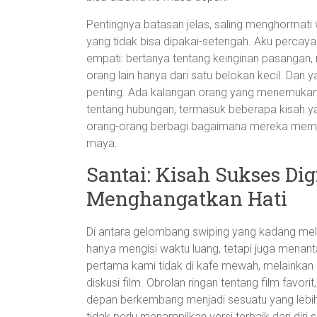
Pentingnya batasan jelas, saling menghormati w
yang tidak bisa dipakai-setengah. Aku percaya
empati: bertanya tentang keinginan pasangan,
orang lain hanya dari satu belokan kecil. Dan y
penting. Ada kalangan orang yang menemukan
tentang hubungan, termasuk beberapa kisah ya
orang-orang berbagi bagaimana mereka memba
maya.
Santai: Kisah Sukses Dig
Menghangatkan Hati
Di antara gelombang swiping yang kadang mel
hanya mengisi waktu luang, tetapi juga menant
pertama kami tidak di kafe mewah, melainkan
diskusi film. Obrolan ringan tentang film favor
depan berkembang menjadi sesuatu yang lebih 
tidak perlu menampilkan versi terbaik dari diri