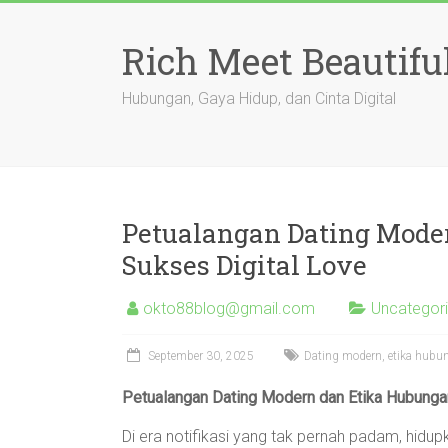
Skip
to
Rich Meet Beautifu
content
Hubungan, Gaya Hidup, dan Cinta Digital
Petualangan Dating Mode
Sukses Digital Love
okto88blog@gmail.com
Uncategor
September 30, 2025
Dating modern, etika hubung
Petualangan Dating Modern dan Etika Hubungan
Di era notifikasi yang tak pernah padam, hidup