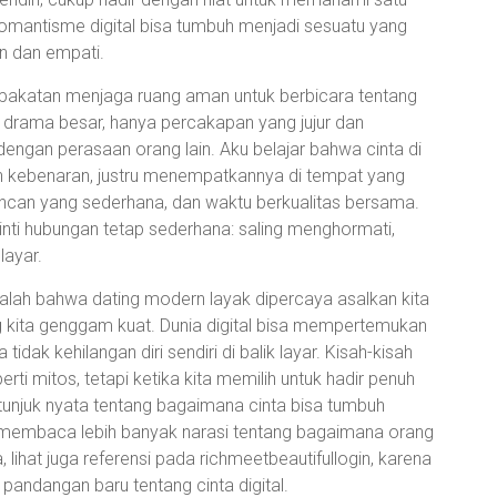
omantisme digital bisa tumbuh menjadi sesuatu yang
an dan empati.
pakatan menjaga ruang aman untuk berbicara tentang
a drama besar, hanya percakapan yang jujur dan
engan perasaan orang lain. Aku belajar bahwa cinta di
an kebenaran, justru menempatkannya di tempat yang
kencan yang sederhana, dan waktu berkualitas bersama.
nti hubungan tetap sederhana: saling menghormati,
layar.
adalah bahwa dating modern layak dipercaya asalkan kita
 kita genggam kuat. Dunia digital bisa mempertemukan
tidak kehilangan diri sendiri di balik layar. Kisah-kisah
i mitos, tetapi ketika kita memilih untuk hadir penuh
unjuk nyata tentang bagaimana cinta bisa tumbuh
in membaca lebih banyak narasi tentang bagaimana orang
hat juga referensi pada richmeetbeautifullogin, karena
andangan baru tentang cinta digital.