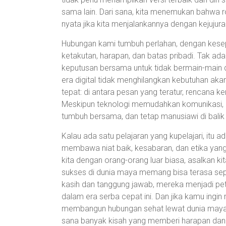
sama lain. Dari sana, kita menemukan bahwa r
nyata jika kita menjalankannya dengan kejujur
Hubungan kami tumbuh perlahan, dengan kese
ketakutan, harapan, dan batas pribadi. Tak ad
keputusan bersama untuk tidak bermain-main d
era digital tidak menghilangkan kebutuhan ak
tepat: di antara pesan yang teratur, rencana 
Meskipun teknologi memudahkan komunikasi, i
tumbuh bersama, dan tetap manusiawi di balik 
Kalau ada satu pelajaran yang kupelajari, itu 
membawa niat baik, kesabaran, dan etika yang
kita dengan orang-orang luar biasa, asalkan kita 
sukses di dunia maya memang bisa terasa sepert
kasih dan tanggung jawab, mereka menjadi pet
dalam era serba cepat ini. Dan jika kamu ing
membangun hubungan sehat lewat dunia maya, li
sana banyak kisah yang memberi harapan dan p