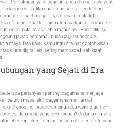
terlewat. Percakapan yang berjalan tanpa drama, tawa yang
at, serta momen ketika dua orang saling mendengar
rhanakan hal-hal agar tidak menakut-nakuti, lalu
adalah fondasi. Saat kita bisa membiarkan miskomunikasi
bungan mulai terasa lebih manusiawi. Pada titik itu,
tanggung jawab bersama—bukan lagi sekadar ide,
nia maya. Dan kalau kamu ingin melihat contoh kisah
tas di era digital, aku sering membaca kisah-kisah
i.
ubungan yang Sejati di Era
l beberapa pertanyaan penting: bagaimana menjaga
n seluruh masa lalu? bagaimana menilai niat
singkat? ghosting, breadcrumbing, atau waiting game—
i proses, dan mana yang perlu diubah? Di dunia di mana
o, atau check-in lokasi menjadi bagian dari cerita kita yang