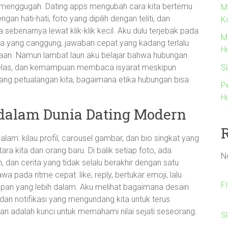
lu menggugah. Dating apps mengubah cara kita bertemu
M
gan hati-hati, foto yang dipilih dengan teliti, dan
K
 sebenarnya lewat klik-klik kecil. Aku dulu terjebak pada
M
tama yang canggung, jawaban cepat yang kadang terlalu
H
an. Namun lambat laun aku belajar bahwa hubungan
S
ng jelas, dan kemampuan membaca isyarat meskipun
entang petualangan kita, bagaimana etika hubungan bisa
P
Hi
 dalam Dunia Dating Modern
lam: kilau profil, carousel gambar, dan bio singkat yang
 kita dan orang baru. Di balik setiap foto, ada
N
dan cerita yang tidak selalu berakhir dengan satu
a pada ritme cepat: like, reply, bertukar emoji, lalu
F
an yang lebih dalam. Aku melihat bagaimana desain
, dan notifikasi yang mengundang kita untuk terus
an adalah kunci untuk memahami nilai sejati seseorang.
S