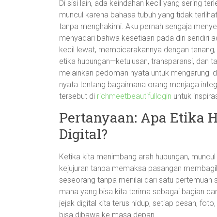
Di sisi lain, ada keindahan kecil yang sering 
muncul karena bahasa tubuh yang tidak terlih
tanpa menghakimi. Aku pernah sengaja menyede
menyadari bahwa kesetiaan pada diri sendiri 
kecil lewat, membicarakannya dengan tenang, hu
etika hubungan—ketulusan, transparansi, dan 
melainkan pedoman nyata untuk mengarungi du
nyata tentang bagaimana orang menjaga integri
tersebut di
richmeetbeautifullogin
untuk inspiras
Pertanyaan: Apa Etika H
Digital?
Ketika kita menimbang arah hubungan, muncu
kejujuran tanpa memaksa pasangan membagika
seseorang tanpa menilai dari satu pertemuan 
mana yang bisa kita terima sebagai bagian dar
jejak digital kita terus hidup, setiap pesan, fot
bisa dibawa ke masa depan.