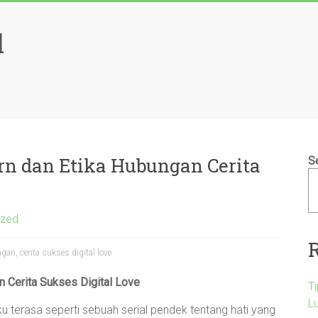
l
rn dan Etika Hubungan Cerita
S
ized
an, cerita sukses digital love
 Cerita Sukses Digital Love
T
L
ku terasa seperti sebuah serial pendek tentang hati yang