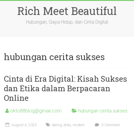
Skip
Rich Meet Beautiful
to
content
Hubungan, Gaya Hidup, dan Cinta Digital
hubungan cerita sukses
Cinta di Era Digital: Kisah Sukses
dan Etika dalam Berpacaran
Online
okto88blog@gmail.com
hubungan cerita sukses
August 4, 2025
dating
,
etika
,
modern
0 Comment