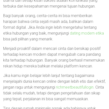
utama dari setiap kisah sukses adalah komunikasi yang
terbuka dan kesepahaman mengenai tujuan hubungan.
Bagi banyak orang, cerita-cerita ini bisa memberikan
harapan bahwa cinta sejati masih ada, bahkan dalam
format digital. Jika Anda ingin lebih mengetahui tentang
etika hubungan yang baik, mengunjungi
dating modern etika
bisa jadi pilihan yang menarik.
Menjadi proaktif dalam mencari cinta dan bersikap positif
terhadap kencan modern dapat mengubah cara pandang
kita terhadap hubungan. Banyak orang berhasil menemukan
rekan hidup mereka bahkan melalui platform kencan.
Jika kamu ingin belajar lebih lanjut tentang bagaimana
menjelajahi dunia kencan online dengan lebih etis dan efektif,
jangan ragu untuk mengunjungi
richmeetbeautifullogin
. Cinta
tidak selalu mudah, tetapi dengan pengetahuan dan sikap
yang tepat, perjalanan ini bisa sangat memuaskan.
Tips desain rumah minimalis nggak ada habisnya untuk