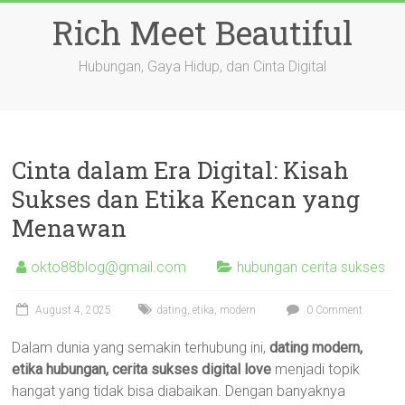
Skip
Rich Meet Beautiful
to
content
Hubungan, Gaya Hidup, dan Cinta Digital
Cinta dalam Era Digital: Kisah
Sukses dan Etika Kencan yang
Menawan
okto88blog@gmail.com
hubungan cerita sukses
August 4, 2025
dating
,
etika
,
modern
0 Comment
Dalam dunia yang semakin terhubung ini,
dating modern,
etika hubungan, cerita sukses digital love
menjadi topik
hangat yang tidak bisa diabaikan. Dengan banyaknya